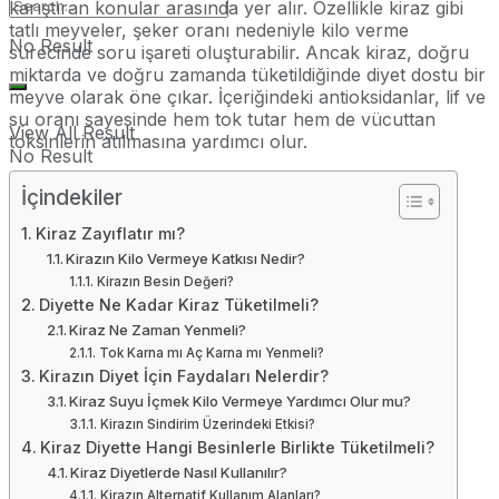
karıştıran konular arasında yer alır. Özellikle kiraz gibi
tatlı meyveler, şeker oranı nedeniyle kilo verme
No Result
sürecinde soru işareti oluşturabilir. Ancak kiraz, doğru
miktarda ve doğru zamanda tüketildiğinde diyet dostu bir
meyve olarak öne çıkar. İçeriğindeki antioksidanlar, lif ve
su oranı sayesinde hem tok tutar hem de vücuttan
View All Result
toksinlerin atılmasına yardımcı olur.
No Result
İçindekiler
View All Result
Kiraz Zayıflatır mı?
Kirazın Kilo Vermeye Katkısı Nedir?
Kirazın Besin Değeri?
Diyette Ne Kadar Kiraz Tüketilmeli?
Kiraz Ne Zaman Yenmeli?
Tok Karna mı Aç Karna mı Yenmeli?
Kirazın Diyet İçin Faydaları Nelerdir?
Kiraz Suyu İçmek Kilo Vermeye Yardımcı Olur mu?
Kirazın Sindirim Üzerindeki Etkisi?
Kiraz Diyette Hangi Besinlerle Birlikte Tüketilmeli?
Kiraz Diyetlerde Nasıl Kullanılır?
Kirazın Alternatif Kullanım Alanları?