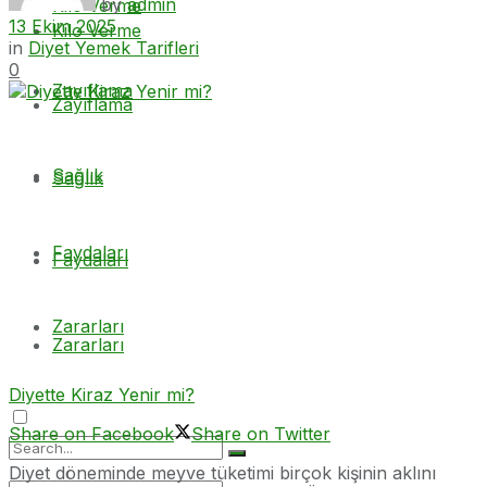
by
admin
Kilo Verme
13 Ekim 2025
Kilo Verme
in
Diyet Yemek Tarifleri
0
Zayıflama
Zayıflama
Sağlık
Sağlık
Faydaları
Faydaları
Zararları
Zararları
Diyette Kiraz Yenir mi?
Share on Facebook
Share on Twitter
Diyet döneminde meyve tüketimi birçok kişinin aklını