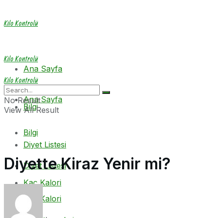
Kilo Kontrolü
Kilo Kontrolü
Ana Sayfa
Kilo Kontrolü
Ana Sayfa
No Result
Bilgi
View All Result
Bilgi
Diyet Listesi
Diyette Kiraz Yenir mi?
Diyet Listesi
Kaç Kalori
Kaç Kalori