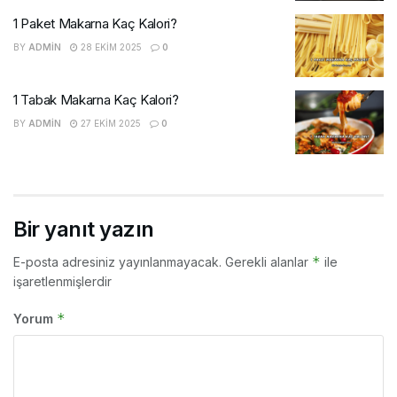
1 Paket Makarna Kaç Kalori?
BY
ADMIN
28 EKIM 2025
0
1 Tabak Makarna Kaç Kalori?
BY
ADMIN
27 EKIM 2025
0
Bir yanıt yazın
*
E-posta adresiniz yayınlanmayacak.
Gerekli alanlar
ile
işaretlenmişlerdir
*
Yorum