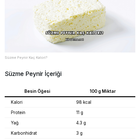
Süzme Peynir Kaç Kalori?
Süzme Peynir İçeriği
Besin Öğesi
100 g Miktar
Kalori
98 kcal
Protein
11 g
Yağ
4.3 g
Karbonhidrat
3 g