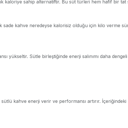
loriye sahip alternatiftir. Bu süt türleri hem hafif bir tat 
ak sade kahve neredeyse kalorisiz olduğu için kilo verme sür
sı yükseltir. Sütle birleştiğinde enerji salınımı daha dengeli
sütlü kahve enerji verir ve performansı artırır. İçeriğindeki