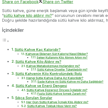
Share on Facebook
Share on Twitter
Sütlü kahve, güne enerjik başlamak veya gün içinde keyifli 
“
sütlü kahve kilo aldırır mı?
” sorusunun cevabını merak eder
Doğru şekilde hazırlandığında sütlü kahve kilo aldırmaz, hat
İçindekiler
Sütlü Kahve Kaç Kaloridir?
Kahveye Eklenen Süt Kaloriyi Nasıl Etkiler?
Şeker Kullanımı Kilo Alımını Artırır mı?
Sütlü Kahve Kilo Aldırır mı?
Kahve Metabolizmayı Hızlandırır mı?
Sütlü Kahve Diyette Tüketilebilir mi?
Sütlü Kahvenin Kilo Kontrolündeki Rolü
Hangi Sütle Kahve Daha Az Kalorilidir?
Sade Kahve mi Sütlü Kahve mi Daha Sağlıklıdır?
Sütlü Kahve ve Enerji Dengesi
Sütlü Kahve Egzersiz Öncesi İçilebilir mi?
Fazla Sütlü Kahve İçmek Zararlı mı?
Sıkça Sorulan Sorular
Her Gün Sütlü Kahve İçmek Kilo Aldırır mı?
Sütlü Kahve Tokluk Hissi Verir mi?