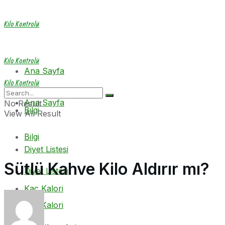
Kilo Kontrolü
Kilo Kontrolü
Ana Sayfa
Kilo Kontrolü
Ana Sayfa
No Result
Bilgi
View All Result
Bilgi
Diyet Listesi
Sütlü Kahve Kilo Aldırır mı?
Diyet Listesi
Kaç Kalori
Kaç Kalori