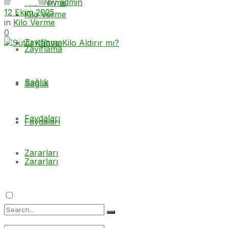
by
admin
Kilo Verme
12 Ekim 2025
Kilo Verme
in
Kilo Verme
0
Zayıflama
Zayıflama
Sağlık
Sağlık
Faydaları
Faydaları
Zararları
Zararları