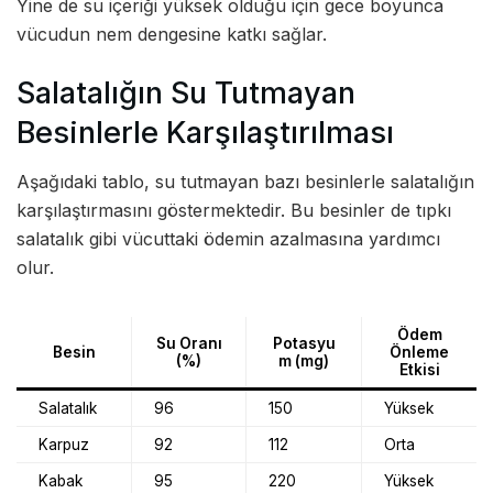
Yine de su içeriği yüksek olduğu için gece boyunca
vücudun nem dengesine katkı sağlar.
Salatalığın Su Tutmayan
Besinlerle Karşılaştırılması
Aşağıdaki tablo, su tutmayan bazı besinlerle salatalığın
karşılaştırmasını göstermektedir. Bu besinler de tıpkı
salatalık gibi vücuttaki ödemin azalmasına yardımcı
olur.
Ödem
Su Oranı
Potasyu
Besin
Önleme
(%)
m (mg)
Etkisi
Salatalık
96
150
Yüksek
Karpuz
92
112
Orta
Kabak
95
220
Yüksek