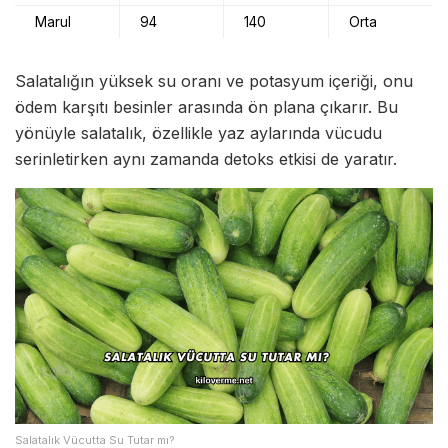
Marul
94
140
Orta
Salatalığın yüksek su oranı ve potasyum içeriği, onu
ödem karşıtı besinler arasında ön plana çıkarır. Bu
yönüyle salatalık, özellikle yaz aylarında vücudu
serinletirken aynı zamanda detoks etkisi de yaratır.
Salatalık Vücutta Su Tutar mı?