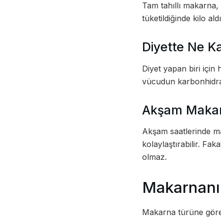
Tam tahıllı makarna, z
tüketildiğinde kilo al
Diyette Ne K
Diyet yapan biri için
vücudun karbonhidrat 
Akşam Makar
Akşam saatlerinde ma
kolaylaştırabilir. Fak
olmaz.
Makarnanın
Makarna türüne göre k