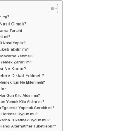
r mı?
Nasıl Olmalı?
rna Tercihi
li mi?
 Nasıl Yapılır?
ketilebilir mi?
r Makarna Yenmeli?
Yemek Zararlı mı?
si Ne Kadar?
lere Dikkat Edilmeli?
lemek İçin Ne Eklenmeli?
lar
r Gün Kilo Aldırır mı?
n Yemek Kilo Aldırır mı?
 Egzersiz Yapmak Gerekir mi?
a Herkese Uygun mu?
akarna Tüketmek Uygun mu?
angi Alternatifler Tüketilebilir?