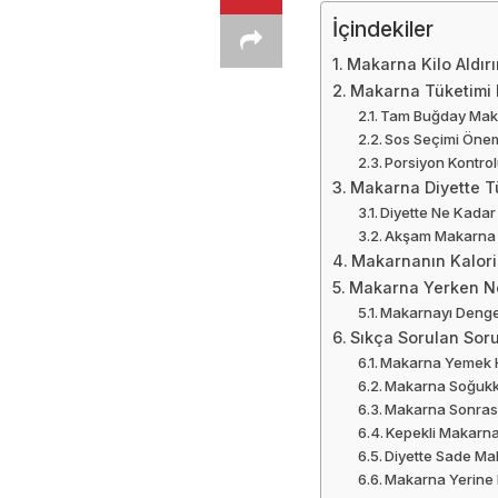
İçindekiler
Makarna Kilo Aldırı
Makarna Tüketimi 
Tam Buğday Maka
Sos Seçimi Önem
Porsiyon Kontrolü
Makarna Diyette Tü
Diyette Ne Kada
Akşam Makarna 
Makarnanın Kalori
Makarna Yerken Ne
Makarnayı Denge
Sıkça Sorulan Soru
Makarna Yemek He
Makarna Soğukke
Makarna Sonrası
Kepekli Makarn
Diyette Sade M
Makarna Yerine H