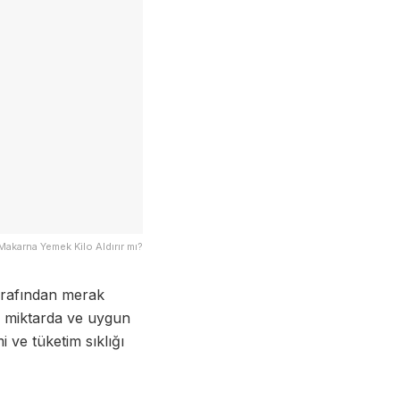
Makarna Yemek Kilo Aldırır mı?
tarafından merak
u miktarda ve uygun
i ve tüketim sıklığı