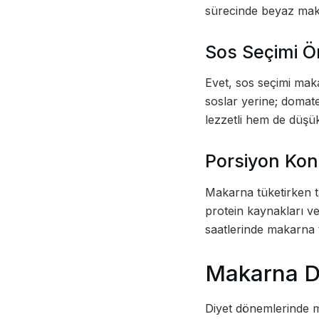
sürecinde beyaz maka
Sos Seçimi Ö
Evet, sos seçimi mak
soslar yerine; domate
lezzetli hem de düşük 
Porsiyon Kont
Makarna tüketirken t
protein kaynakları v
saatlerinde makarna t
Makarna Di
Diyet dönemlerinde ma