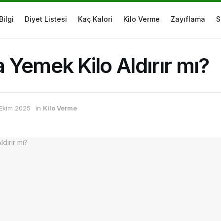
Bilgi
Diyet Listesi
Kaç Kalori
Kilo Verme
Zayıflama
S
Yemek Kilo Aldırır mı?
 Ekim 2025
in
Kilo Verme