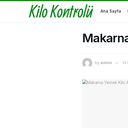
Kilo Kontrolü
Ana Sayfa
Makarna 
by
admin
13