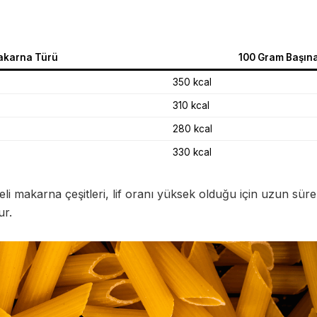
karna Türü
100 Gram Başına
350 kcal
310 kcal
280 kcal
330 kcal
 makarna çeşitleri, lif oranı yüksek olduğu için uzun süre 
ur.