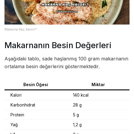
Makarna Kaç Kalori?
Makarnanın Besin Değerleri
Aşağıdaki tablo, sade haşlanmış 100 gram makarnanın
ortalama besin değerlerini göstermektedir.
Besin Öğesi
Miktar
Kalori
140 kcal
Karbonhidrat
28 g
Protein
5 g
Yağ
1,2 g