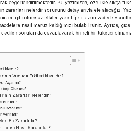
arak değerlendirilmektedir. Bu yazımızda, özellikle sıkça tüke
in zararları nelerdir sorusunu detaylarıyla ele alacağız. Y
nin ne gibi olumsuz etkiler yarattığını, uzun vadede vücutt
addelere nasıl maruz kaldığımızı bulabilirsiniz. Ayrıca, gıda
erak edilen soruları da cevaplayarak bilinçli bir tüketici olmanı
ri Nedir?
rinin Vücuda Etkileri Nasıldır?
 Yol Açar mı?
 Sebep Olur mu?
rinin Zararları Nelerdir?
şturur mu?
ni Bozar mı?
 Verir mi?
eri En Zararlıdır?
erinden Nasıl Korunulur?