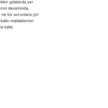
tilen gıdalarda yer
azının devamında,
a ne tür sorunlara yol
 katkı maddelerinin
za katkı