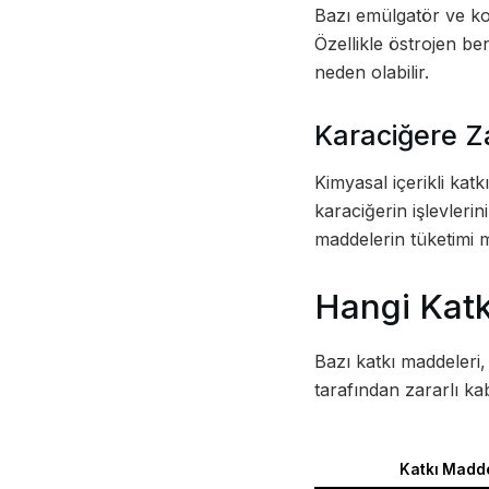
Bazı emülgatör ve ko
Özellikle östrojen be
neden olabilir.
Karaciğere Za
Kimyasal içerikli kat
karaciğerin işlevleri
maddelerin tüketimi mu
Hangi Katk
Bazı katkı maddeleri,
tarafından zararlı ka
Katkı Madd