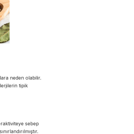
ara neden olabilir.
rjilerin tipik
eraktiviteye sebep
nırlandırılmıştır.