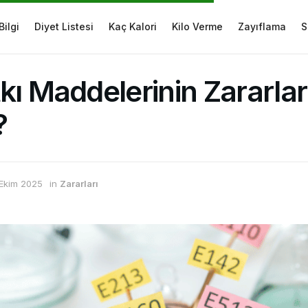
Bilgi
Diyet Listesi
Kaç Kalori
Kilo Verme
Zayıflama
S
kı Maddelerinin Zararlar
?
 Ekim 2025
in
Zararları