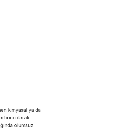
enen kimyasal ya da
rtırıcı olarak
ğlığında olumsuz