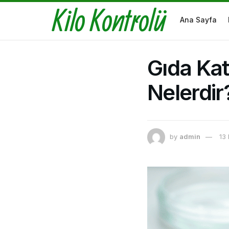
Kilo Kontrolü
Ana Sayfa
Gıda Kat
Nelerdir
by
admin
13