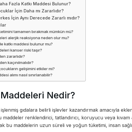
aha Fazla Katkı Maddesi Bulunur?
cuklar İçin Daha mı Zararlıdır?
rkes İçin Aynı Derecede Zararlı mıdır?
lar
üketimini tamamen bırakmak mümkün mü?
leri alerjik reaksiyona neden olur mu?
de katkı maddesi bulunur mu?
eleri kanser riski taşır?
en zararlıdır?
den kaçınılmalıdır?
ocukların gelişimini etkiler mi?
esi alımı nasıl sınırlanabilir?
 Maddeleri Nedir?
, işlenmiş gıdalara belirli işlevler kazandırmak amacıyla ekl
 maddeler renklendirici, tatlandırıcı, koruyucu veya kıvam a
Ancak bu maddelerin uzun süreli ve yoğun tüketimi, insan sa