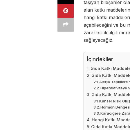
taşıyan bileşenler ol
alan katkı maddelerin
hangi katkı maddeleri
açabileceğini ve bu m
zararları ile ilgili m
sağlayacağız.
İçindekiler
Gıda Katkı Maddele
Gıda Katkı Maddele
Alerjik Tepkilere
Hiperaktiviteye
Gıda Katkı Maddele
Kanser Riski Olu
Hormon Dengesi
Karaciğere Zarar
Hangi Katkı Maddel
Gıda Katkı Maddel