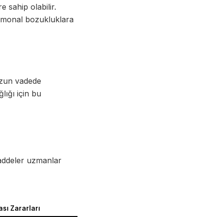
 sahip olabilir.
ormonal bozukluklara
 uzun vadede
lığı için bu
 maddeler uzmanlar
ası Zararları