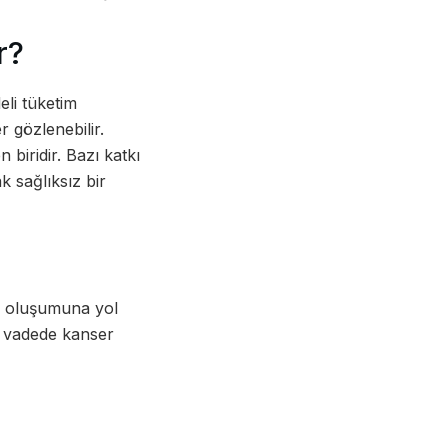
r?
eli tüketim
r gözlenebilir.
 biridir. Bazı katkı
k sağlıksız bir
rin oluşumuna yol
un vadede kanser