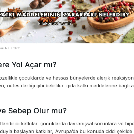
arı Nelerdir?
lere Yol Açar mı?
özellikle çocuklarda ve hassas bünyelerde alerjik reaksiyonl
ri, nefes darlığı gibi belirtiler, gıda katkı maddelerine bağlı ale
eye Sebep Olur mu?
atlandırıcı katkılar, çocuklarda davranışsal sorunlara ve hip
koduyla başlayan katkılar, Avrupa’da bu konuda ciddi şekilde sı