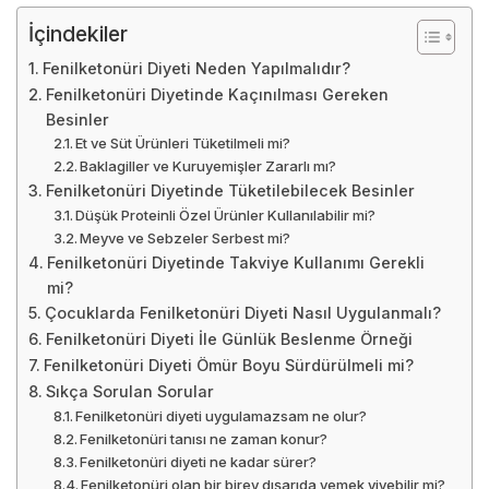
İçindekiler
Fenilketonüri Diyeti Neden Yapılmalıdır?
Fenilketonüri Diyetinde Kaçınılması Gereken
Besinler
Et ve Süt Ürünleri Tüketilmeli mi?
Baklagiller ve Kuruyemişler Zararlı mı?
Fenilketonüri Diyetinde Tüketilebilecek Besinler
Düşük Proteinli Özel Ürünler Kullanılabilir mi?
Meyve ve Sebzeler Serbest mi?
Fenilketonüri Diyetinde Takviye Kullanımı Gerekli
mi?
Çocuklarda Fenilketonüri Diyeti Nasıl Uygulanmalı?
Fenilketonüri Diyeti İle Günlük Beslenme Örneği
Fenilketonüri Diyeti Ömür Boyu Sürdürülmeli mi?
Sıkça Sorulan Sorular
Fenilketonüri diyeti uygulamazsam ne olur?
Fenilketonüri tanısı ne zaman konur?
Fenilketonüri diyeti ne kadar sürer?
Fenilketonüri olan bir birey dışarıda yemek yiyebilir mi?