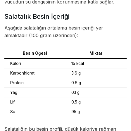
vücudun su dengesinin korunmasına katkı sağlar.
Salatalık Besin İçeriği
Aşağıda salatalığın ortalama besin içeriği yer
almaktadır (100 gram üzerinden):
Besin Öğesi
Miktar
Kalori
15 kcal
Karbonhidrat
3.6 g
Protein
0.6 g
Yağ
0.1 g
Lif
0.5 g
Su
95 g
Salatalığın bu besin profili, düşük kaloriye rağmen